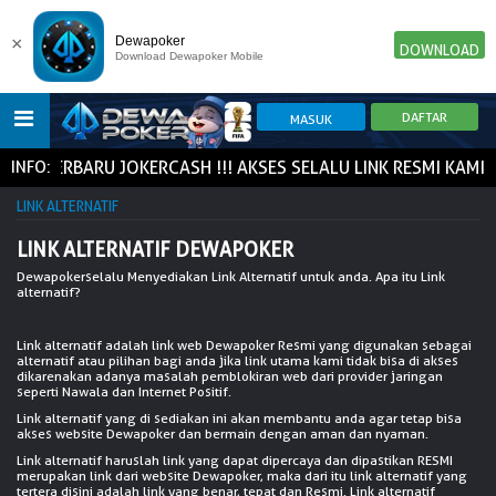
×
Dewapoker
DOWNLOAD
Download Dewapoker Mobile
AME TERBARU JOKERCASH !!! AKSES SELALU LINK RESMI KAMI 
INFO:
HOME
LINK ALTERNATIF
LINK ALTERNATIF DEWAPOKER
POKER
SLOT GAME
IDN E-LOTTERY
Dewapoker selalu Menyediakan Link Alternatif untuk anda. Apa itu Link
alternatif?
NEW
NEW
SPORTBOOK
LIVE CASINO
IDNLIVE
Link alternatif adalah link web Dewapoker Resmi yang digunakan sebagai
alternatif atau pilihan bagi anda jika link utama kami tidak bisa di akses
NEW
dikarenakan adanya masalah pemblokiran web dari provider jaringan
seperti Nawala dan Internet Positif.
TOGEL
ESPORTS
ARCADE
Link alternatif yang di sediakan ini akan membantu anda agar tetap bisa
akses website Dewapoker dan bermain dengan aman dan nyaman.
NEW
NEW
NEW
Link alternatif haruslah link yang dapat dipercaya dan dipastikan RESMI
merupakan link dari website Dewapoker, maka dari itu link alternatif yang
TEMBAK IKAN
IDNRAFFLE
IDNTRADE
tertera disini adalah link yang benar, tepat dan Resmi. Link alternatif